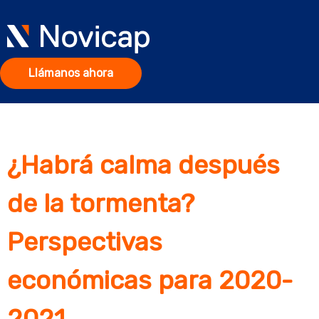
Llámanos ahora
¿Habrá calma después
de la tormenta?
Perspectivas
económicas para 2020-
2021